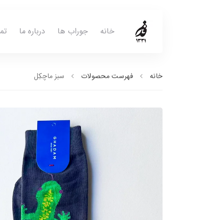
خانه
جوراب ها
درباره ما
تم
خانه
فهرست محصولات
سبز ماچکِل