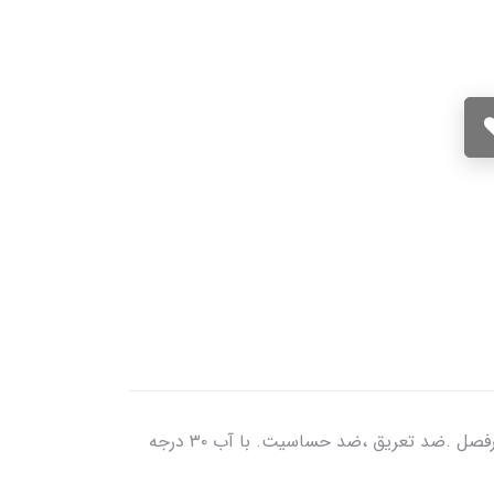
مازندرانی‌ها به مارمولک ماچکِل میگن 🦎 جوراب طرحدار قدم بافته شده از نخ پنبه باکیفیت،مناسب استفاده‌ی روزمره و چهارفصل .ضد تعریق ،ضد حساسیت. با آب ۳۰ درجه