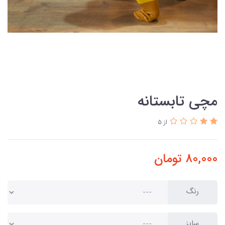
مچی تابستانه
از 5
80,000
تومان
رنگ
سایز