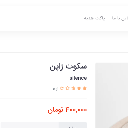
اس با ما
پاکت هدیه
سکوت ژاپن
silence
از 11
400,000
تومان