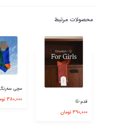
محصولات مرتبط
مچی‌ سه‌رنگ
380,000 تومان
ی ملانژ
قدم-G
390,000 تومان