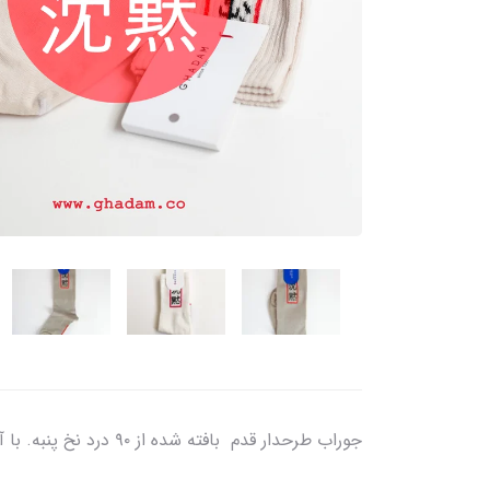
جوراب طرحدار قدم بافته شده از ۹۰ درد نخ پنبه. با آب ۳۰ درجه شستشو شود