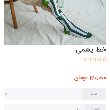
خط یشمی
120,000
تومان
سایز
تعداد