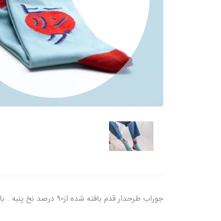
جوراب طرحدار قدم بافته شده از۹۰ درصد نخ پنبه . با آب ۳۰ درجه شستشو شود.