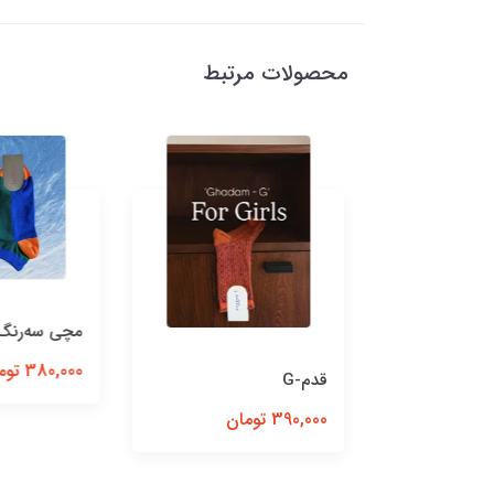
محصولات مرتبط
مچی‌ سه‌رنگ
380,000 تومان
ی ملانژ
قدم-G
390,000 تومان