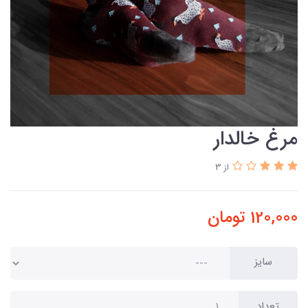
مرغ خالدار
از 3
120,000
تومان
سایز
تعداد