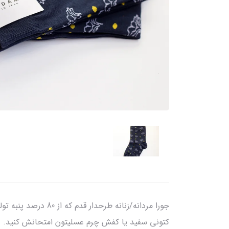
جورا مردانه/زنانه 
کتونی سفید یا کفش چرم عسلیتون امتحانش کنید.