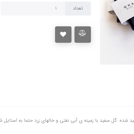
تعداد
طرحدار قدم که از 80 درصد پنبه تولید شده .گل سفید با زمینه ی آبی نفتی و خالهای زرد ح