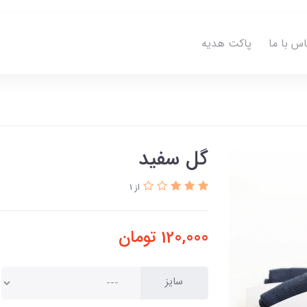
اس با ما
پاکت هدیه
گل سفید
از 1
120,000
تومان
سایز