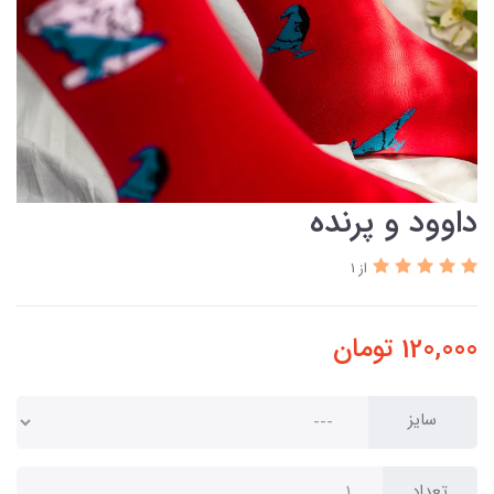
داوود و پرنده
از 1
120,000
تومان
سایز
تعداد