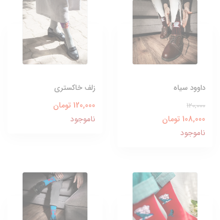
داوود سیاه
زلف خاکستری
120,000 تومان
120,000
108,000 تومان
ناموجود
ناموجود